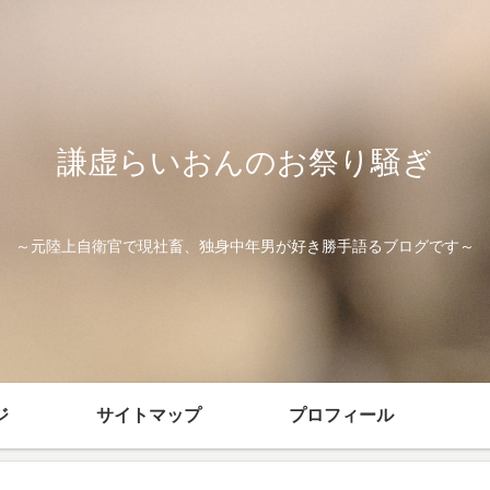
謙虚らいおんのお祭り騒ぎ
～元陸上自衛官で現社畜、独身中年男が好き勝手語るブログです～
ジ
サイトマップ
プロフィール