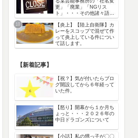
る某芸能事務所の「社名変
更」「廃業」「NGリス
ト」・・・その他諸々語り
ます。
【炎上】【陸上自衛隊】カ
レーをスコップで混ぜて作
って炎上している件につい
て話します。
【新着記事】
【祝？】気が付いたらブロ
グ開設してから６年経って
いた件。
【怒り】開幕から１か月ち
ょっと・・・２０２６年の
中日ドラゴンズについて
【小話】私の甥っ子が〇〇