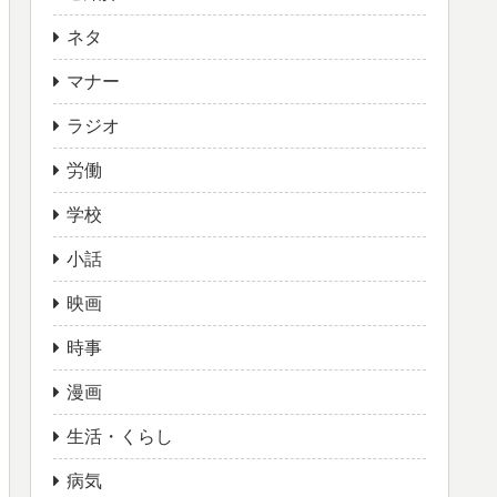
ネタ
マナー
ラジオ
労働
学校
小話
映画
時事
漫画
生活・くらし
病気