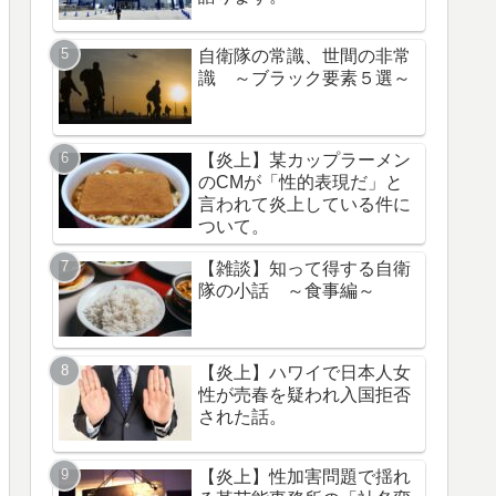
自衛隊の常識、世間の非常
識 ～ブラック要素５選～
【炎上】某カップラーメン
のCMが「性的表現だ」と
言われて炎上している件に
ついて。
【雑談】知って得する自衛
隊の小話 ～食事編～
【炎上】ハワイで日本人女
性が売春を疑われ入国拒否
された話。
【炎上】性加害問題で揺れ