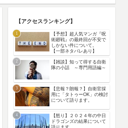
【アクセスランキング】
【予想】超人気マンガ『呪
術廻戦』の最終回が不安で
しかない件について。
【一部ネタバレあり】
【雑談】知って得する自衛
隊の小話 ～専門用語編～
【悲報？朗報？】自衛官採
用に「タトゥーOK」の検討
について語ります。
【怒り】２０２４年の中日
ドラゴンズの結果について
語ります。