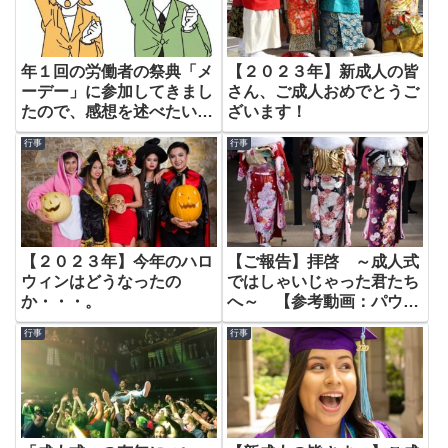
年１回の労働者の祭典「メ
【２０２３年】新成人の皆
ーデー」に参加してきまし
さん、ご成人おめでとうご
たので、感想を述べたいと
ざいます！
思います。
行事
行事
【２０２３年】今年のハロ
【ご報告】拝啓 ～成人式
ウィンはどうなったの
ではしゃいじゃった君たち
か・・・。
へ～ 【参考動画：パウラ
ちゃんねる】
行事
行事