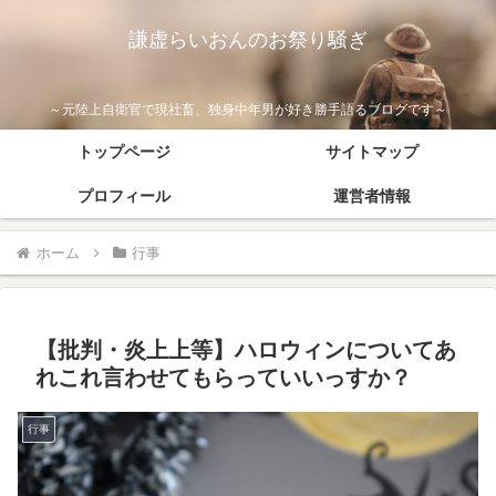
謙虚らいおんのお祭り騒ぎ
～元陸上自衛官で現社畜、独身中年男が好き勝手語るブログです～
トップページ
サイトマップ
プロフィール
運営者情報
ホーム
行事
【批判・炎上上等】ハロウィンについてあ
れこれ言わせてもらっていいっすか？
行事