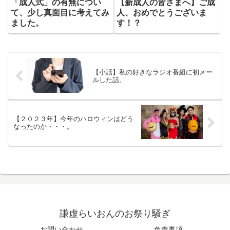
「成人式」の有無につい
【新成人の皆さまへ】ご成
て、少し真面目に考えてみ
人、おめでとうございま
ました。
す！？
【小話】私の好きなラジオ番組に初メー
ルした話。
【２０２３年】今年のハロウィンはどう
なったのか・・・。
謙虚らいおんのお祭り騒ぎ
お問い合わせ
免責事項