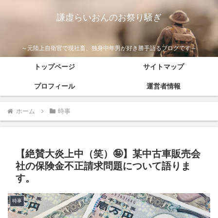
謙虚らいおんのお祭り騒ぎ
～元陸上自衛官で現社畜、独身中年男が好き勝手語るブログです～
トップページ
サイトマップ
プロフィール
運営者情報
ホーム
時事
【絶賛大炎上中（笑）🤪】某中古車販売会
社の保険金不正請求問題について語りま
す。
時事