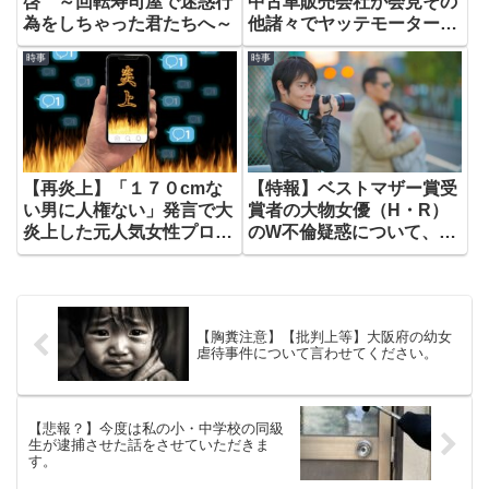
啓 ～回転寿司屋で迷惑行
中古車販売会社が会見その
為をしちゃった君たちへ～
他諸々でヤッテモーター
話。
時事
時事
【再炎上】「１７０cmな
【特報】ベストマザー賞受
い男に人権ない」発言で大
賞者の大物女優（H・R）
炎上した元人気女性プロゲ
のW不倫疑惑について、あ
ーマーが復活してしまいま
れこれ言わせてもらいま
した。
す。
【胸糞注意】【批判上等】大阪府の幼女
虐待事件について言わせてください。
【悲報？】今度は私の小・中学校の同級
生が逮捕させた話をさせていただきま
す。