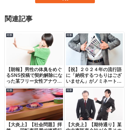
関連記事
時事
時事
【朗報】男性の体臭をめぐ
【祝】２０２４年の流行語
るSNS投稿で契約解除にな
に「納税するつもりはござ
った某フリー女性アナウン
いません」がノミネートさ
サーについて語ります。
れることが決まりました
時事
時事
(笑)。 ～おめでとうござ
います🎉～
【大炎上】【社会問題】拝
【大炎上】【期待通り】某