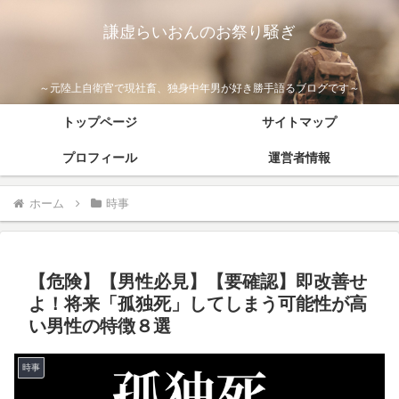
謙虚らいおんのお祭り騒ぎ
～元陸上自衛官で現社畜、独身中年男が好き勝手語るブログです～
トップページ
サイトマップ
プロフィール
運営者情報
ホーム
時事
【危険】【男性必見】【要確認】即改善せ
よ！将来「孤独死」してしまう可能性が高
い男性の特徴８選
時事