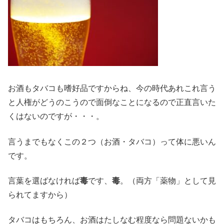
お酒もタバコも嗜好品ですからね、今の時代あれこれ言う
と人権がどうのこうので面倒なことになるので正直言いた
くはないのですが・・・。
言うまでもなくこの２つ（お酒・タバコ）って体に悪いん
です。
言葉を選ばなければ
毒
です、
毒
。（両方「薬物」として見
られてますから）
タバコはもちろん、お酒はたしなむ程度なら問題ないかも