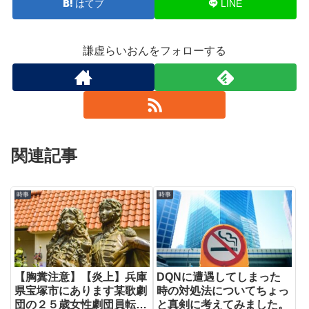
はてブ
LINE
謙虚らいおんをフォローする
関連記事
時事
時事
【胸糞注意】【炎上】兵庫
DQNに遭遇してしまった
県宝塚市にあります某歌劇
時の対処法についてちょっ
団の２５歳女性劇団員転落
と真剣に考えてみました。