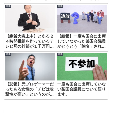
死事件について語ります。
時事
時事
【絶賛大炎上中】とある２
【続報】一度も国会に出席
４時間番組を作っているテ
していなかった某国会議員
レビ局の幹部が１千万円以
がとうとう「除名」され
上寄付金を着服していた事
「逮捕状」まで出された件
時事
時事
件について。
について語ります。
【悲報】元プロゲーマーだ
一度も国会に出席していな
ったある女性の「チビは攻
い某国会議員について語り
撃性が高い」というのが事
ます。
実だった話。