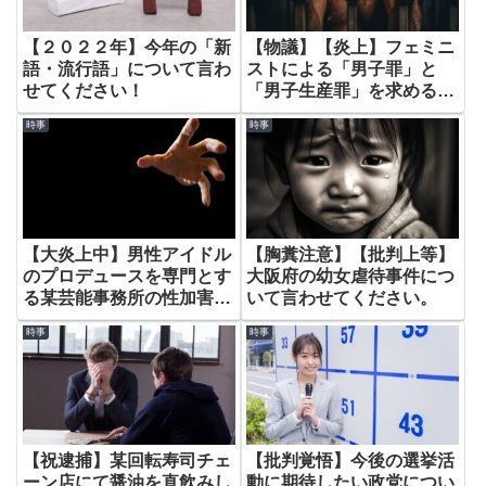
【２０２２年】今年の「新
【物議】【炎上】フェミニ
語・流行語」について言わ
ストによる「男子罪」と
せてください！
「男子生産罪」を求める声
について。
時事
時事
【大炎上中】男性アイドル
【胸糞注意】【批判上等】
のプロデュースを専門とす
大阪府の幼女虐待事件につ
る某芸能事務所の性加害問
いて言わせてください。
題について。
時事
時事
【祝逮捕】某回転寿司チェ
【批判覚悟】今後の選挙活
ーン店にて醤油を直飲みし
動に期待したい政党につい