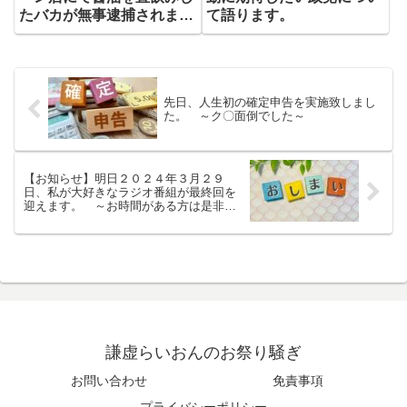
たバカが無事逮捕されまし
て語ります。
た。
先日、人生初の確定申告を実施致しまし
た。 ～ク〇面倒でした～
【お知らせ】明日２０２４年３月２９
日、私が大好きなラジオ番組が最終回を
迎えます。 ～お時間がある方は是非お
聞きください～
謙虚らいおんのお祭り騒ぎ
お問い合わせ
免責事項