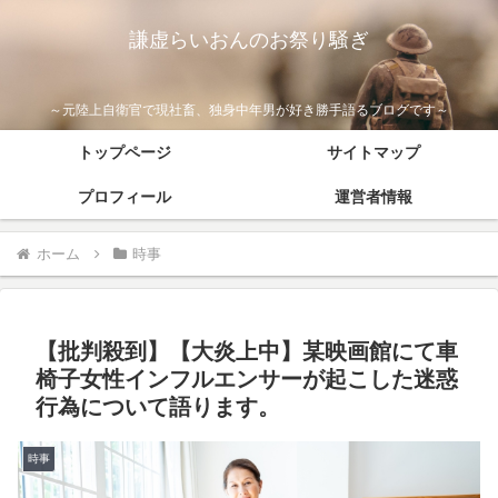
謙虚らいおんのお祭り騒ぎ
～元陸上自衛官で現社畜、独身中年男が好き勝手語るブログです～
トップページ
サイトマップ
プロフィール
運営者情報
ホーム
時事
【批判殺到】【大炎上中】某映画館にて車
椅子女性インフルエンサーが起こした迷惑
行為について語ります。
時事