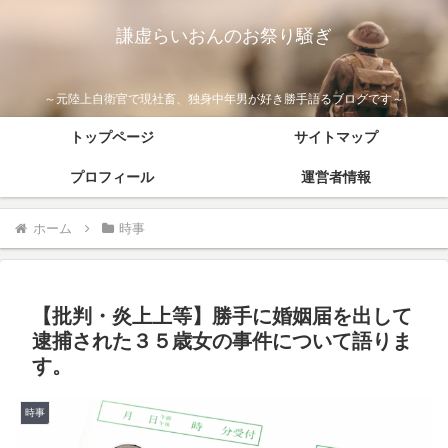
謙虚らいおんのお祭り騒ぎ
～元陸上自衛官で現社畜、独身中年男が好き勝手語るブログです～
トップページ
サイトマップ
プロフィール
運営者情報
ホーム
時事
【批判・炎上上等】勝手に婚姻届を出して
逮捕された３５歳女の事件について語りま
す。
時事