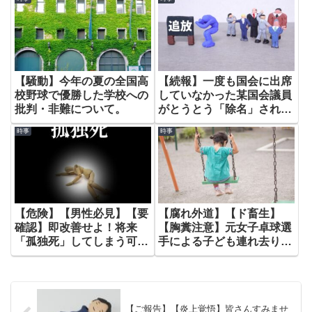
【騒動】今年の夏の全国高
【続報】一度も国会に出席
校野球で優勝した学校への
していなかった某国会議員
批判・非難について。
がとうとう「除名」され
「逮捕状」まで出された件
時事
時事
について語ります。
【危険】【男性必見】【要
【腐れ外道】【ド畜生】
確認】即改善せよ！将来
【胸糞注意】元女子卓球選
「孤独死」してしまう可能
手による子ども連れ去り事
性が高い男性の特徴８選
件について。
【ご報告】【炎上覚悟】皆さんすみませ