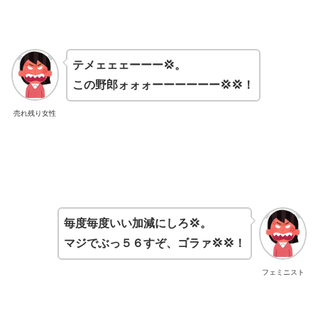
テメェェェーーー💢。
この野郎ォォォーーーーーー💢💢！
売れ残り女性
毎度毎度いい加減にしろ💢。
マジでぶっ５６すぞ、ゴラァ💢💢！
フェミニスト