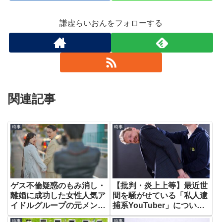
謙虚らいおんをフォローする
関連記事
時事
時事
ゲス不倫疑惑のもみ消し・
【批判・炎上上等】最近世
離婚に成功した女性人気ア
間を騒がせている「私人逮
イドルグループの元メンバ
捕系YouTuber」について
ーについて語ります。
言わせてください。
時事
時事