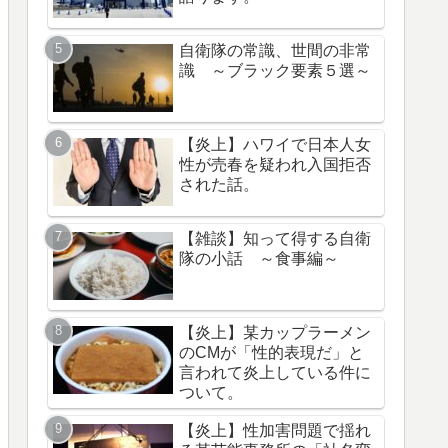
自衛隊の常識、世間の非常
識 ～ブラック要素５選～
【炎上】ハワイで日本人女
性が売春を疑われ入国拒否
された話。
【雑談】知って得する自衛
隊の小話 ～食事編～
【炎上】某カップラーメン
のCMが「性的表現だ」と
言われて炎上している件に
ついて。
【炎上】性加害問題で揺れ