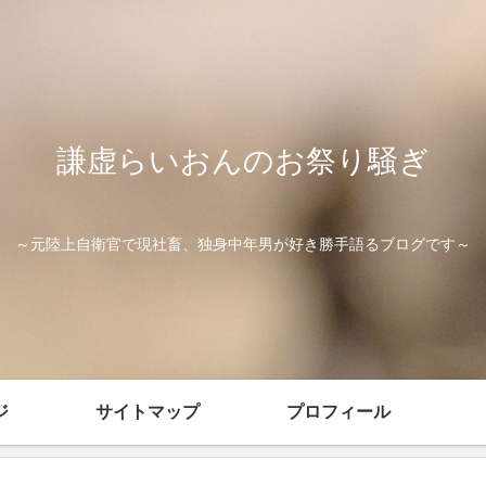
謙虚らいおんのお祭り騒ぎ
～元陸上自衛官で現社畜、独身中年男が好き勝手語るブログです～
ジ
サイトマップ
プロフィール