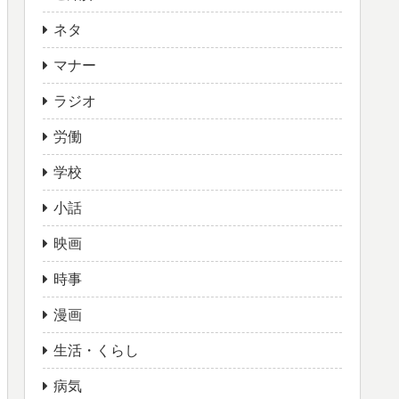
ネタ
マナー
ラジオ
労働
学校
小話
映画
時事
漫画
生活・くらし
病気