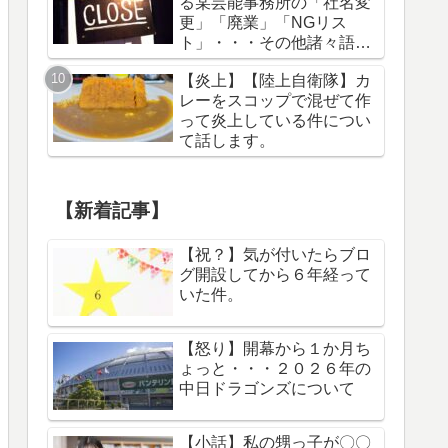
る某芸能事務所の「社名変
更」「廃業」「NGリス
ト」・・・その他諸々語り
ます。
【炎上】【陸上自衛隊】カ
レーをスコップで混ぜて作
って炎上している件につい
て話します。
【新着記事】
【祝？】気が付いたらブロ
グ開設してから６年経って
いた件。
【怒り】開幕から１か月ち
ょっと・・・２０２６年の
中日ドラゴンズについて
【小話】私の甥っ子が〇〇