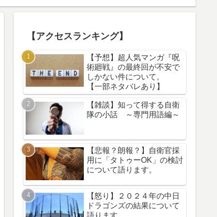
【アクセスランキング】
【予想】超人気マンガ『呪
術廻戦』の最終回が不安で
しかない件について。
【一部ネタバレあり】
【雑談】知って得する自衛
隊の小話 ～専門用語編～
【悲報？朗報？】自衛官採
用に「タトゥーOK」の検討
について語ります。
【怒り】２０２４年の中日
ドラゴンズの結果について
語ります。