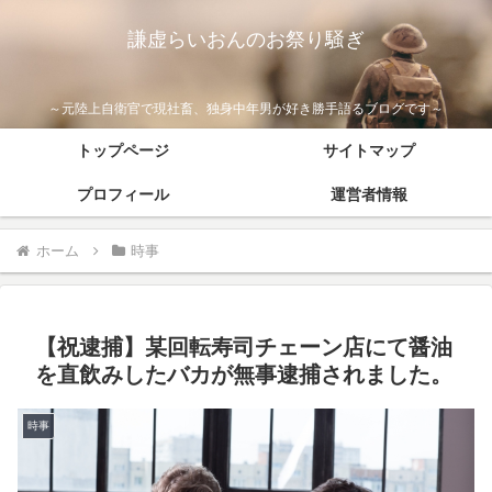
謙虚らいおんのお祭り騒ぎ
～元陸上自衛官で現社畜、独身中年男が好き勝手語るブログです～
トップページ
サイトマップ
プロフィール
運営者情報
ホーム
時事
【祝逮捕】某回転寿司チェーン店にて醤油
を直飲みしたバカが無事逮捕されました。
時事