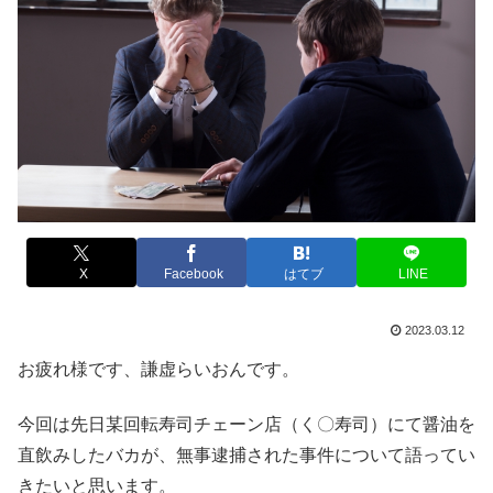
X
Facebook
はてブ
LINE
2023.03.12
お疲れ様です、謙虚らいおんです。
今回は先日某回転寿司チェーン店（く〇寿司）にて醤油を
直飲みしたバカが、無事逮捕された事件について語ってい
きたいと思います。