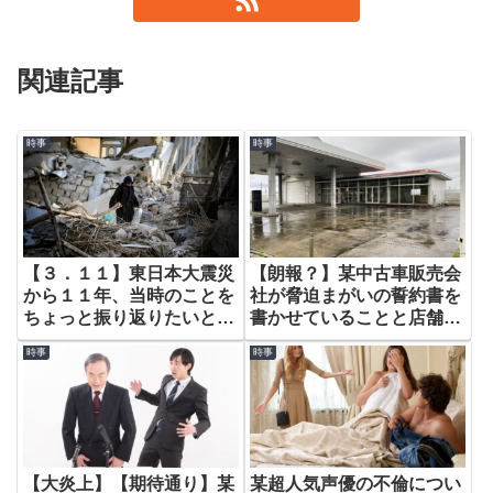
関連記事
時事
時事
【３．１１】東日本大震災
【朗報？】某中古車販売会
から１１年、当時のことを
社が脅迫まがいの誓約書を
ちょっと振り返りたいと思
書かせていることと店舗閉
います。
鎖をはじめた話。 ～倒産
時事
時事
までのカウントダウンか？
～
【大炎上】【期待通り】某
某超人気声優の不倫につい