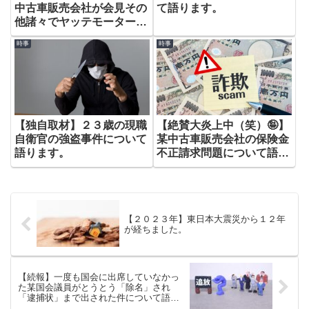
中古車販売会社が会見その
て語ります。
他諸々でヤッテモーター
話。
時事
時事
【独自取材】２３歳の現職
【絶賛大炎上中（笑）🤪】
自衛官の強盗事件について
某中古車販売会社の保険金
語ります。
不正請求問題について語り
ます。
【２０２３年】東日本大震災から１２年
が経ちました。
【続報】一度も国会に出席していなかっ
た某国会議員がとうとう「除名」され
「逮捕状」まで出された件について語り
ます。