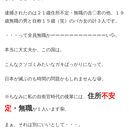
逮捕されたのは２１歳住所不定・無職の吉〇君の他、１９
歳無職の男と自称１５歳（笑）のバカ女の計３人です。
・・・って全員無職かーーーーーーーーーーーーい💦。
本当に大丈夫か、この国は。
こんなクソゴミみたいなガキばっかりになって。
日本が滅ぶのも時間の問題かもしれませんな😪。
住所
不安
※ちなみに私の自衛官時代の後輩には、
定
・無職
が１人います🤪。
まぁ、それは別にいいとして・・・。