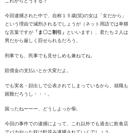
これからどうする？
今回逮捕された中で、自称１５歳(笑)の女は「女だから」
という理由で減刑されるでしょうが（ネット用語では卑猥
な言葉ですが
「ま〇こ割引」
といいます）、君たち２人は
男だから厳しく罰せられるだろう。
刑事でも、民事でも見せしめも兼ねてね。
賠償金の支払いとか大変だよ。
でも実名・顔出しで公表されてしまっているから、就職も
困難だろうし・・・。
困ったねーーー、どうしよっか🤪。
今回の事件での逮捕によって、これ以外でも過去に飲食店
でバカやった奴は軒並み逮捕されていくでしょう。