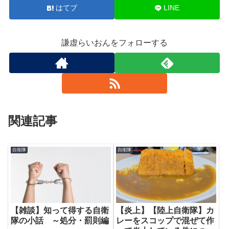
はてブ
LINE
謙虚らいおんをフォローする
関連記事
自衛隊
自衛隊
【雑談】知って得する自衛
【炎上】【陸上自衛隊】カ
隊の小話 ～処分・罰則編
レーをスコップで混ぜて作