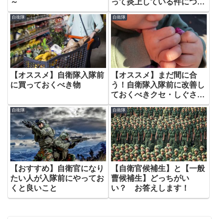
～
って炎上している件につい
て話します。
自衛隊
自衛隊
【オススメ】自衛隊入隊前
【オススメ】まだ間に合
に買っておくべき物
う！自衛隊入隊前に改善し
ておくべきクセ・しぐさ・
悪習慣。
自衛隊
自衛隊
【おすすめ】自衛官になり
【自衛官候補生】と【一般
たい人が入隊前にやってお
曹候補生】どっちがい
くと良いこと
い？ お答えします！