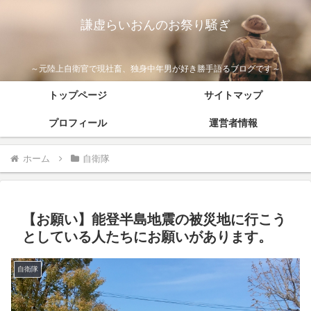
謙虚らいおんのお祭り騒ぎ
～元陸上自衛官で現社畜、独身中年男が好き勝手語るブログです～
トップページ
サイトマップ
プロフィール
運営者情報
ホーム
自衛隊
【お願い】能登半島地震の被災地に行こう
としている人たちにお願いがあります。
自衛隊