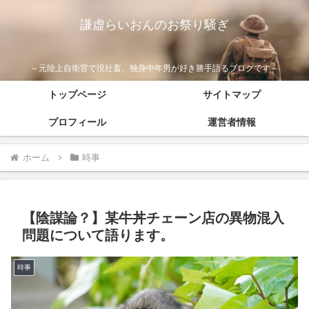
謙虚らいおんのお祭り騒ぎ
～元陸上自衛官で現社畜、独身中年男が好き勝手語るブログです～
トップページ
サイトマップ
プロフィール
運営者情報
ホーム
時事
【陰謀論？】某牛丼チェーン店の異物混入
問題について語ります。
時事