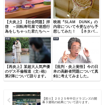
【大炎上】【社会問題】拝
映画『SLAM DUNK』の
啓 ～回転寿司屋で迷惑行
内容について今更ながら予
為をしちゃった君たちへ～
想してみた！ 【ネタバレ
あり】
時事
時事
【再炎上】某超大人気声優
【批判・炎上覚悟】今の日
のゲス不倫報道（文○砲）
本の高齢者問題について真
第2弾について語ります。
剣に考えてみました。
【怒り】２０２５年中日ドラゴンズの開
幕３連戦の結果について語ります。