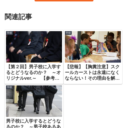
関連記事
学校
学校
【第２回】男子校に入学す
【悲報】【胸糞注意】スク
るとどうなるのか？ ～オ
ールカーストは永遠になく
リジナルver.～ 【参考動
ならない！その理由を解説
画：テイコウペンギン】
します。
学校
男子校に入学するとどうな
るのか？ ～男子校あるあ