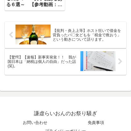
る６選～ 【参考動画：テ
イコウペンギン】
【批判・炎上上等】ホスト狂いで借金を
背負ったバ〇女どもを「税金で救おう」
という動きについて語ります。
【驚愕】【速報】新事実発覚！！ 我が
国日本は「納税は個人の自由」だった話
(笑)。
謙虚らいおんのお祭り騒ぎ
お問い合わせ
免責事項
プライバシーポリシー