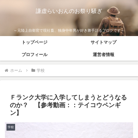
謙虚らいおんのお祭り騒ぎ
～元陸上自衛官で現社畜、独身中年男が好き勝手語るブログです～
トップページ
サイトマップ
プロフィール
運営者情報
ホーム
学校
Ｆランク大学に入学してしまうとどうなる
のか？ 【参考動画：：テイコウペンギ
ン】
学校