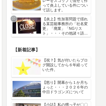
レーをスコップで混ぜて作
って炎上している件につい
て話します。
【炎上】性加害問題で揺れ
る某芸能事務所の「社名変
更」「廃業」「NGリス
ト」・・・その他諸々語り
ます。
【新着記事】
【祝？】気が付いたらブロ
グ開設してから６年経って
いた件。
【怒り】開幕から１か月ち
ょっと・・・２０２６年の
中日ドラゴンズについて
【小話】私の甥っ子が〇〇