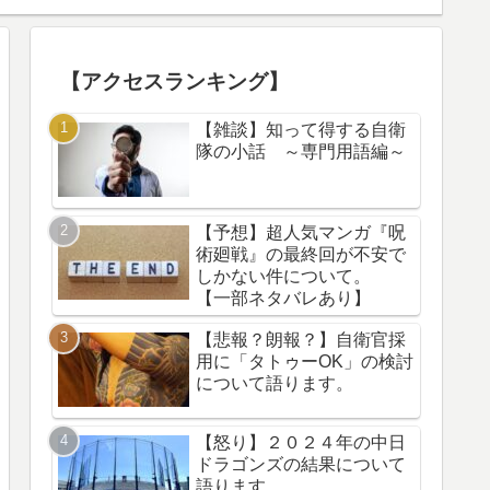
【アクセスランキング】
【雑談】知って得する自衛
隊の小話 ～専門用語編～
【予想】超人気マンガ『呪
術廻戦』の最終回が不安で
しかない件について。
【一部ネタバレあり】
【悲報？朗報？】自衛官採
用に「タトゥーOK」の検討
について語ります。
【怒り】２０２４年の中日
ドラゴンズの結果について
語ります。