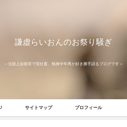
謙虚らいおんのお祭り騒ぎ
～元陸上自衛官で現社畜、独身中年男が好き勝手語るブログです～
ジ
サイトマップ
プロフィール