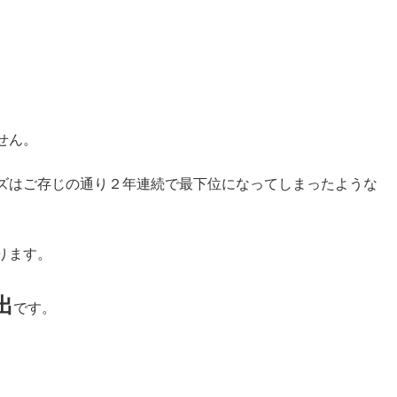
せん。
ズはご存じの通り２年連続で最下位になってしまったような
ります。
出
です。