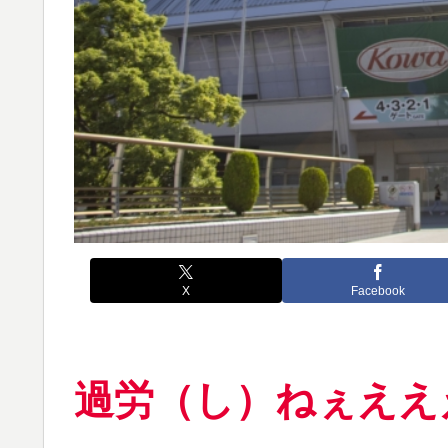
X
Facebook
過労（し）ねぇええ