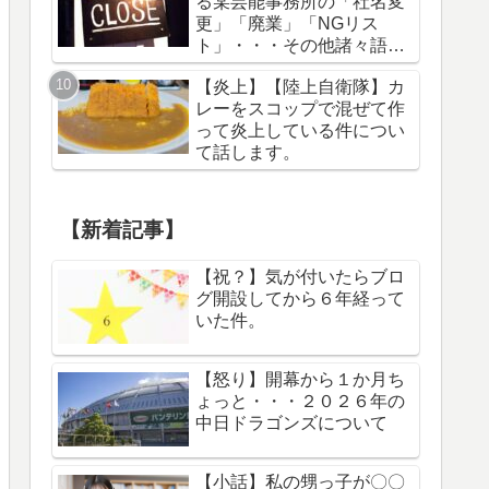
る某芸能事務所の「社名変
更」「廃業」「NGリス
ト」・・・その他諸々語り
ます。
【炎上】【陸上自衛隊】カ
レーをスコップで混ぜて作
って炎上している件につい
て話します。
【新着記事】
【祝？】気が付いたらブロ
グ開設してから６年経って
いた件。
【怒り】開幕から１か月ち
ょっと・・・２０２６年の
中日ドラゴンズについて
【小話】私の甥っ子が〇〇