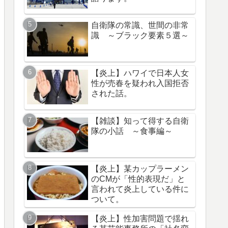
自衛隊の常識、世間の非常
識 ～ブラック要素５選～
【炎上】ハワイで日本人女
性が売春を疑われ入国拒否
された話。
【雑談】知って得する自衛
隊の小話 ～食事編～
【炎上】某カップラーメン
のCMが「性的表現だ」と
言われて炎上している件に
ついて。
【炎上】性加害問題で揺れ