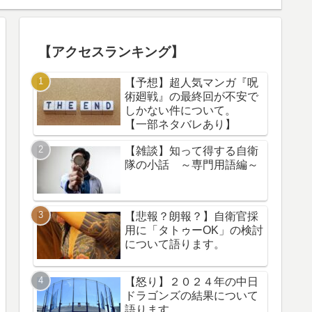
【アクセスランキング】
【予想】超人気マンガ『呪
術廻戦』の最終回が不安で
しかない件について。
【一部ネタバレあり】
【雑談】知って得する自衛
隊の小話 ～専門用語編～
【悲報？朗報？】自衛官採
用に「タトゥーOK」の検討
について語ります。
【怒り】２０２４年の中日
ドラゴンズの結果について
語ります。