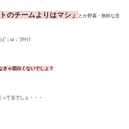
トのチームよりはマシ」
とか野暮・無粋な意
；ω；`)ｳｩｩ）
なきゃ面白くないでしょ？
言ってるでしょ・・・