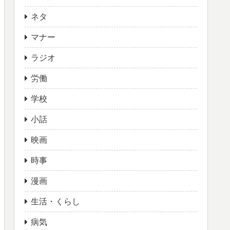
ネタ
マナー
ラジオ
労働
学校
小話
映画
時事
漫画
生活・くらし
病気