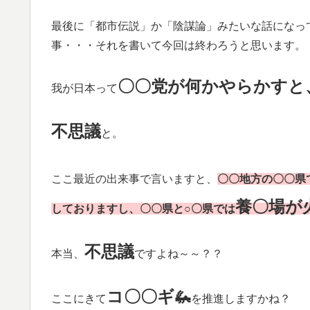
最後に「都市伝説」か「陰謀論」みたいな話になっ
事・・・それを書いて今回は終わろうと思います。
〇〇党が何かやらかすと
我が日本って
不思議
と。
ここ最近の出来事で言いますと、
〇〇地方の〇〇県
養〇場が
しておりますし、
〇〇県と○〇県では
不思議
本当、
ですよね～～？？
コ〇〇ギ🦗
ここにきて
を推進しますかね？