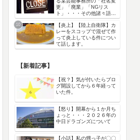
る某芸能事務所の「社名変
更」「廃業」「NGリス
ト」・・・その他諸々語り
ます。
【炎上】【陸上自衛隊】カ
レーをスコップで混ぜて作
って炎上している件につい
て話します。
【新着記事】
【祝？】気が付いたらブロ
グ開設してから６年経って
いた件。
【怒り】開幕から１か月ち
ょっと・・・２０２６年の
中日ドラゴンズについて
【小話】私の甥っ子が〇〇