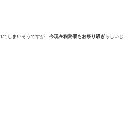
。
れてしまいそうですが、
今現在税務署もお祭り騒ぎ
らしいじ