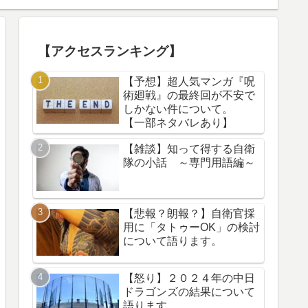
【アクセスランキング】
【予想】超人気マンガ『呪
術廻戦』の最終回が不安で
しかない件について。
【一部ネタバレあり】
【雑談】知って得する自衛
隊の小話 ～専門用語編～
【悲報？朗報？】自衛官採
用に「タトゥーOK」の検討
について語ります。
【怒り】２０２４年の中日
ドラゴンズの結果について
語ります。