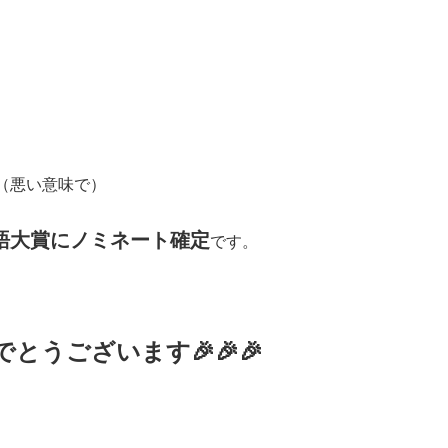
（悪い意味で）
語大賞にノミネート確定
です。
うございます🎉🎉🎉