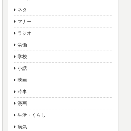
ネタ
マナー
ラジオ
労働
学校
小話
映画
時事
漫画
生活・くらし
病気