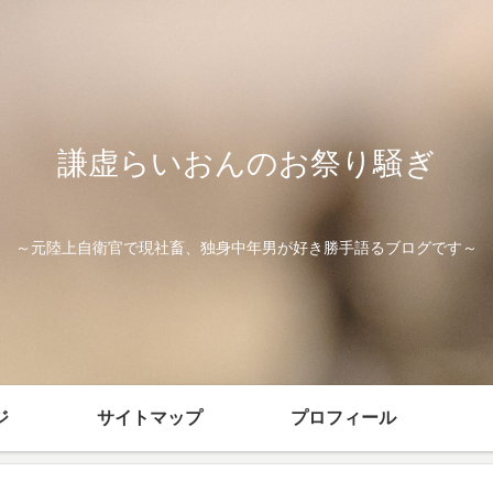
謙虚らいおんのお祭り騒ぎ
～元陸上自衛官で現社畜、独身中年男が好き勝手語るブログです～
ジ
サイトマップ
プロフィール