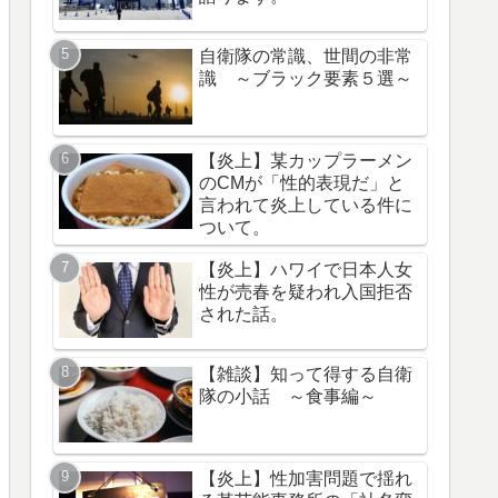
自衛隊の常識、世間の非常
識 ～ブラック要素５選～
【炎上】某カップラーメン
のCMが「性的表現だ」と
言われて炎上している件に
ついて。
【炎上】ハワイで日本人女
性が売春を疑われ入国拒否
された話。
【雑談】知って得する自衛
隊の小話 ～食事編～
【炎上】性加害問題で揺れ