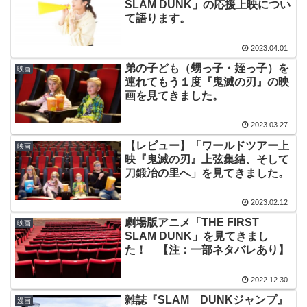
SLAM DUNK」の応援上映につい
て語ります。
2023.04.01
弟の子ども（甥っ子・姪っ子）を
映画
連れてもう１度『鬼滅の刃』の映
画を見てきました。
2023.03.27
【レビュー】「ワールドツアー上
映画
映『鬼滅の刃』上弦集結、そして
刀鍛冶の里へ」を見てきました。
2023.02.12
劇場版アニメ「THE FIRST
映画
SLAM DUNK」を見てきまし
た！ 【注：一部ネタバレあり】
2022.12.30
雑誌『SLAM DUNKジャンプ』
漫画