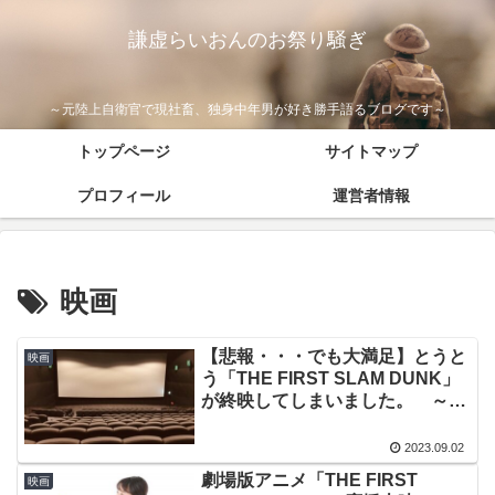
謙虚らいおんのお祭り騒ぎ
～元陸上自衛官で現社畜、独身中年男が好き勝手語るブログです～
トップページ
サイトマップ
プロフィール
運営者情報
映画
【悲報・・・でも大満足】とうと
映画
う「THE FIRST SLAM DUNK」
が終映してしまいました。 ～本
当におもしろかったです、ありが
とうございました♪～
2023.09.02
劇場版アニメ「THE FIRST
映画